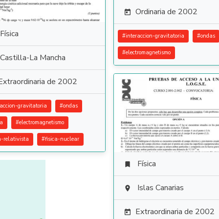
Ordinaria de 2002

Física
#
interaccion-gravitatoria
#
ondas
#
electromagnetismo
Castilla-La Mancha
Extraordinaria de 2002
raccion-gravitatoria
#
ondas
ca
#
electromagnetismo
a-relativista
#
fisica-nuclear
Física

Islas Canarias

Extraordinaria de 2002
