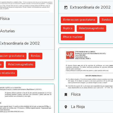
Extraordinaria de 2002

Física
#
interaccion-gravitatoria
#
ondas
#
optica
#
electromagnetismo
Asturias
#
fisica-nuclear
Extraordinaria de 2002
raccion-gravitatoria
#
ondas
ca
#
electromagnetismo
a-relativista
Física

La Rioja
