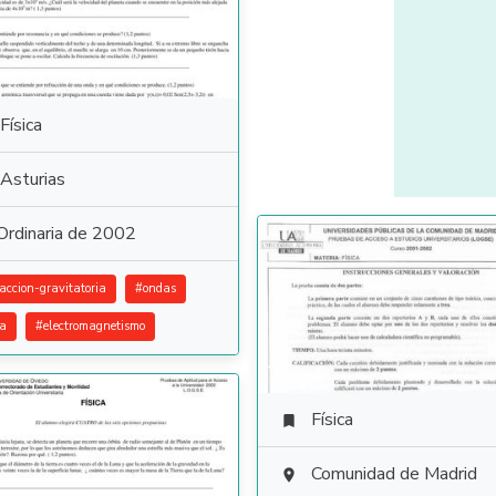
Física
Asturias
Ordinaria de 2002
raccion-gravitatoria
#
ondas
ca
#
electromagnetismo
Física

Comunidad de Madrid
