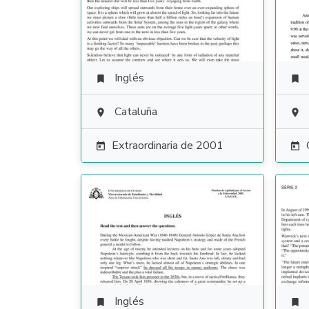
Inglés


Cataluña


Extraordinaria de 2001


Inglés

