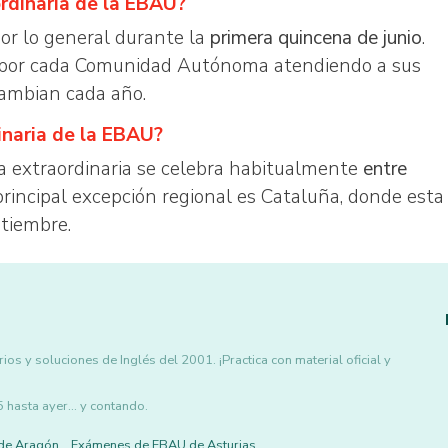
ordinaria de la EBAU?
por lo general durante la
primera quincena de junio
.
s por cada Comunidad Autónoma atendiendo a sus
cambian cada año.
inaria de la EBAU?
a extraordinaria se celebra habitualmente
entre
 principal excepción regional es Cataluña, donde esta
ptiembre.
ios y soluciones de Inglés del 2001. ¡Practica con material oficial y
asta ayer... y contando.
de Aragón
Exámenes de EBAU de Asturias