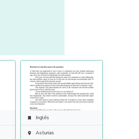
Inglés

Asturias
