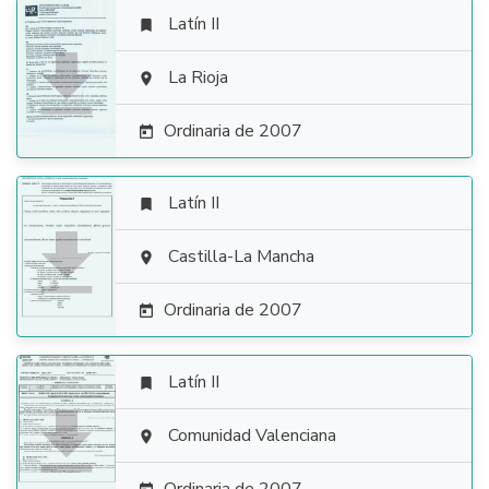
Latín II


La Rioja

Ordinaria de 2007

Latín II


Castilla-La Mancha

Ordinaria de 2007

Latín II


Comunidad Valenciana
