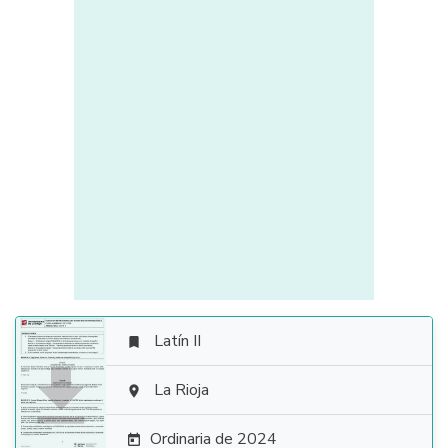
Latín II


La Rioja

Ordinaria de 2024
