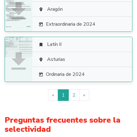

Aragón

Extraordinaria de 2024

Latín II


Asturias

Ordinaria de 2024

«
1
2
»
Preguntas frecuentes sobre la
selectividad