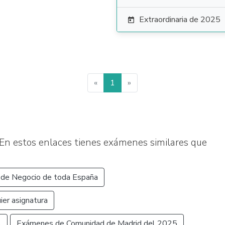
Extraordinaria de 2025

«
1
»
En estos enlaces tienes exámenes similares que
de Negocio de toda España
er asignatura
6
Exámenes de Comunidad de Madrid del 2025