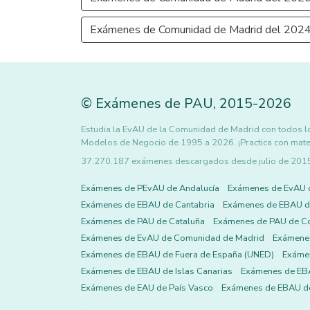
Exámenes de Comunidad de Madrid del 202
©
Exámenes de PAU
,
2015
-2026
Estudia la EvAU de la Comunidad de Madrid con todos l
Modelos de Negocio de 1995 a 2026. ¡Practica con materi
37.270.187 exámenes descargados desde julio de 2015 h
Exámenes de PEvAU de Andalucía
Exámenes de EvAU 
Exámenes de EBAU de Cantabria
Exámenes de EBAU de
Exámenes de PAU de Cataluña
Exámenes de PAU de C
Exámenes de EvAU de Comunidad de Madrid
Exámene
Exámenes de EBAU de Fuera de España (UNED)
Exámen
Exámenes de EBAU de Islas Canarias
Exámenes de EBA
Exámenes de EAU de País Vasco
Exámenes de EBAU de