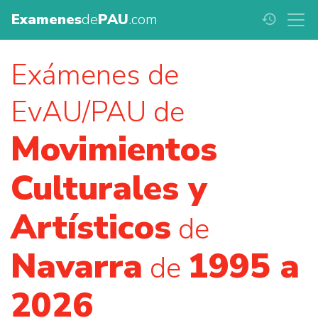
Examenes
de
PAU
.com
history
Exámenes de
EvAU/PAU de
Movimientos
Culturales y
Artísticos
de
Navarra
1995 a
de
2026