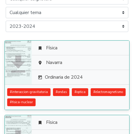
Física


Navarra

Ordinaria de 2024

#
interaccion-gravitatoria
#
ondas
#
optica
#
electromagnetismo
#
fisica-nuclear
Física
