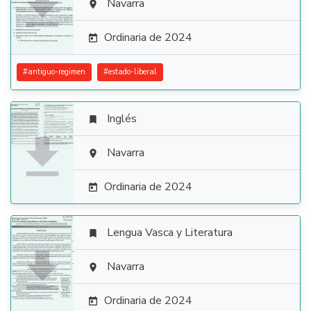

Navarra

Ordinaria de 2024

#
antiguo-regimen
#
estado-liberal
Inglés


Navarra

Ordinaria de 2024

Lengua Vasca y Literatura


Navarra

Ordinaria de 2024
