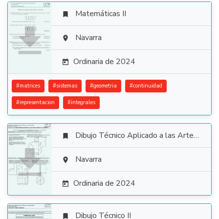
Matemáticas II


Navarra

Ordinaria de 2024

#
matrices
#
sistemas
#
geometria
#
continuidad
#
representacion
#
integrales
Dibujo Técnico Aplicado a las Artes Plásticas y al Diseño II


Navarra

Ordinaria de 2024

Dibujo Técnico II
