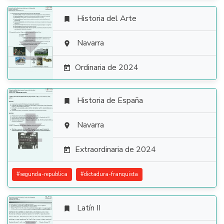
Historia del Arte


Navarra

Ordinaria de 2024

Historia de España


Navarra

Extraordinaria de 2024

#
segunda-republica
#
dictadura-franquista
Latín II
