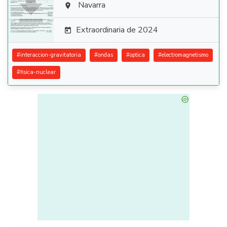

Navarra

Extraordinaria de 2024

#
interaccion-gravitatoria
#
ondas
#
optica
#
electromagnetismo
#
fisica-nuclear