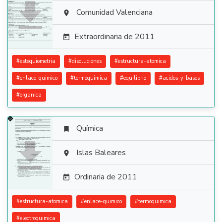

Comunidad Valenciana

Extraordinaria de 2011

#
estequiometria
#
disoluciones
#
estructura-atomica
#
enlace-quimico
#
termoquimica
#
equilibrio
#
acidos-y-bases
#
organica
Química


Islas Baleares

Ordinaria de 2011

#
estructura-atomica
#
enlace-quimico
#
termoquimica
#
electroquimica