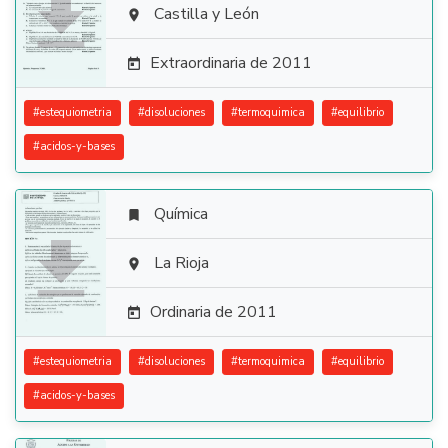

Castilla y León

Extraordinaria de 2011

#
estequiometria
#
disoluciones
#
termoquimica
#
equilibrio
#
acidos-y-bases
Química


La Rioja

Ordinaria de 2011

#
estequiometria
#
disoluciones
#
termoquimica
#
equilibrio
#
acidos-y-bases