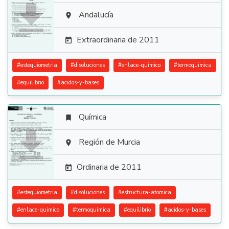

Andalucía

Extraordinaria de 2011

#
estequiometria
#
disoluciones
#
enlace-quimico
#
termoquimica
#
equilibrio
#
acidos-y-bases
Química


Región de Murcia

Ordinaria de 2011

#
estequiometria
#
disoluciones
#
estructura-atomica
#
enlace-quimico
#
termoquimica
#
equilibrio
#
acidos-y-bases