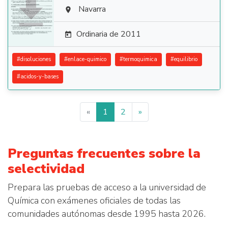

Navarra

Ordinaria de 2011

#
disoluciones
#
enlace-quimico
#
termoquimica
#
equilibrio
#
acidos-y-bases
«
1
2
»
Preguntas frecuentes sobre la
selectividad
Prepara las pruebas de acceso a la universidad de
Química con exámenes oficiales de todas las
comunidades autónomas desde 1995 hasta 2026.