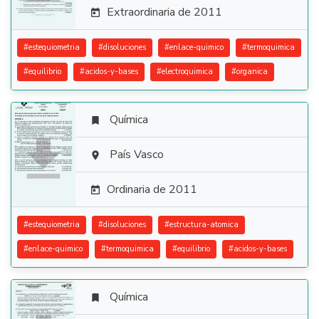
Extraordinaria de 2011

#
estequiometria
#
disoluciones
#
enlace-quimico
#
termoquimica
#
equilibrio
#
acidos-y-bases
#
electroquimica
#
organica
Química


País Vasco

Ordinaria de 2011

#
estequiometria
#
disoluciones
#
estructura-atomica
#
enlace-quimico
#
termoquimica
#
equilibrio
#
acidos-y-bases
Química
