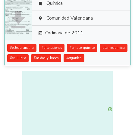
Química


Comunidad Valenciana

Ordinaria de 2011

#
estequiometria
#
disoluciones
#
enlace-quimico
#
termoquimica
#
equilibrio
#
acidos-y-bases
#
organica