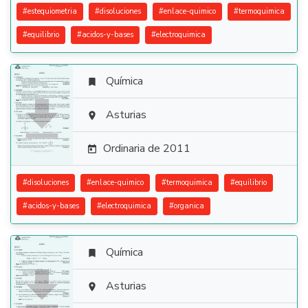
#
estequiometria
#
disoluciones
#
enlace-quimico
#
termoquimica
#
equilibrio
#
acidos-y-bases
#
electroquimica
Química


Asturias

Ordinaria de 2011

#
disoluciones
#
enlace-quimico
#
termoquimica
#
equilibrio
#
acidos-y-bases
#
electroquimica
#
organica
Química


Asturias
