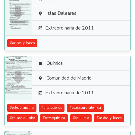

Islas Baleares

Extraordinaria de 2011

#
acidos-y-bases
Química


Comunidad de Madrid

Extraordinaria de 2011

#
estequiometria
#
disoluciones
#
estructura-atomica
#
enlace-quimico
#
termoquimica
#
equilibrio
#
acidos-y-bases