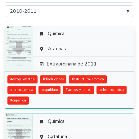
Química


Asturias

Extraordinaria de 2011

#
estequiometria
#
disoluciones
#
estructura-atomica
#
termoquimica
#
equilibrio
#
acidos-y-bases
#
electroquimica
#
organica
Química


Cataluña
