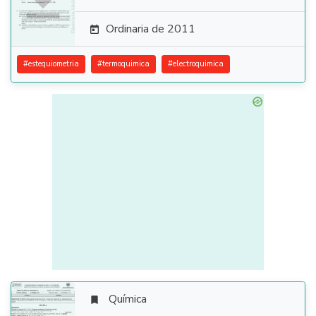
Ordinaria de 2011

#
estequiometria
#
termoquimica
#
electroquimica
Química
