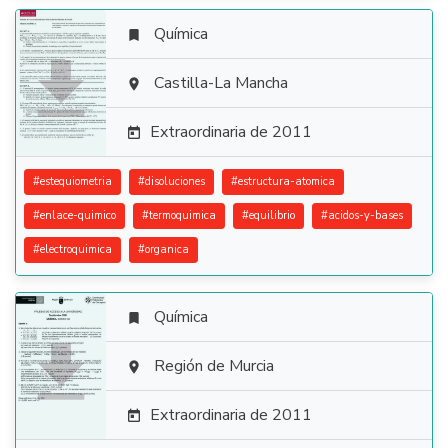
Química


Castilla-La Mancha

Extraordinaria de 2011

#
estequiometria
#
disoluciones
#
estructura-atomica
#
enlace-quimico
#
termoquimica
#
equilibrio
#
acidos-y-bases
#
electroquimica
#
organica
Química


Región de Murcia

Extraordinaria de 2011
