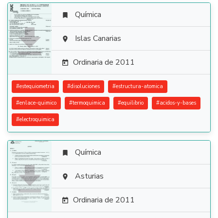
Química


Islas Canarias

Ordinaria de 2011

#
estequiometria
#
disoluciones
#
estructura-atomica
#
enlace-quimico
#
termoquimica
#
equilibrio
#
acidos-y-bases
#
electroquimica
Química


Asturias

Ordinaria de 2011
