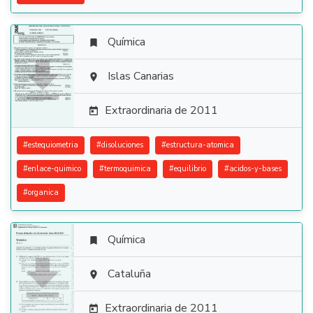
Química


Islas Canarias

Extraordinaria de 2011

#
estequiometria
#
disoluciones
#
estructura-atomica
#
enlace-quimico
#
termoquimica
#
equilibrio
#
acidos-y-bases
#
organica
Química


Cataluña

Extraordinaria de 2011
