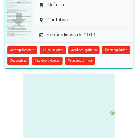
Química


Cantabria

Extraordinaria de 2011

#
estequiometria
#
disoluciones
#
enlace-quimico
#
termoquimica
#
equilibrio
#
acidos-y-bases
#
electroquimica