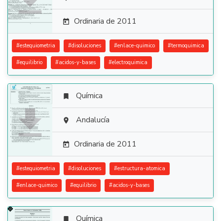

Ordinaria de 2011

#
estequiometria
#
disoluciones
#
enlace-quimico
#
termoquimica
#
equilibrio
#
acidos-y-bases
#
electroquimica
Química


Andalucía

Ordinaria de 2011

#
estequiometria
#
disoluciones
#
estructura-atomica
#
enlace-quimico
#
equilibrio
#
acidos-y-bases
Química
