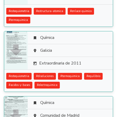
#
estequiometria
#
estructura-atomica
#
enlace-quimico
#
termoquimica
Química


Galicia

Extraordinaria de 2011

#
estequiometria
#
disoluciones
#
termoquimica
#
equilibrio
#
acidos-y-bases
#
electroquimica
Química

Comunidad de Madrid
