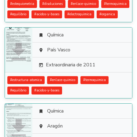
#
estequiometria
#
disoluciones
#
enlace-quimico
#
termoquimica
#
equilibrio
#
acidos-y-bases
#
electroquimica
#
organica
Química


País Vasco

Extraordinaria de 2011

#
estructura-atomica
#
enlace-quimico
#
termoquimica
#
equilibrio
#
acidos-y-bases
Química


Aragón
