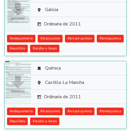

Galicia

Ordinaria de 2011

#
estequiometria
#
disoluciones
#
enlace-quimico
#
termoquimica
#
equilibrio
#
acidos-y-bases
Química


Castilla-La Mancha

Ordinaria de 2011

#
estequiometria
#
disoluciones
#
enlace-quimico
#
termoquimica
#
equilibrio
#
acidos-y-bases