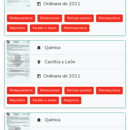
Ordinaria de 2011

#
estequiometria
#
disoluciones
#
enlace-quimico
#
termoquimica
#
equilibrio
#
acidos-y-bases
#
electroquimica
Química


Castilla y León

Ordinaria de 2011

#
estequiometria
#
disoluciones
#
enlace-quimico
#
termoquimica
#
equilibrio
#
acidos-y-bases
#
organica
Química
