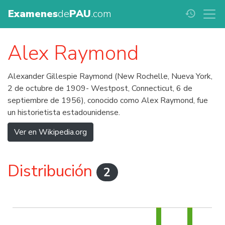
Examenes
de
PAU
.com
history
Alex Raymond
Alexander Gillespie Raymond (New Rochelle, Nueva York,
2 de octubre de 1909- Westpost, Connecticut, 6 de
septiembre de 1956), conocido como Alex Raymond, fue
un historietista estadounidense.
Ver en Wikipedia.org
Distribución
2