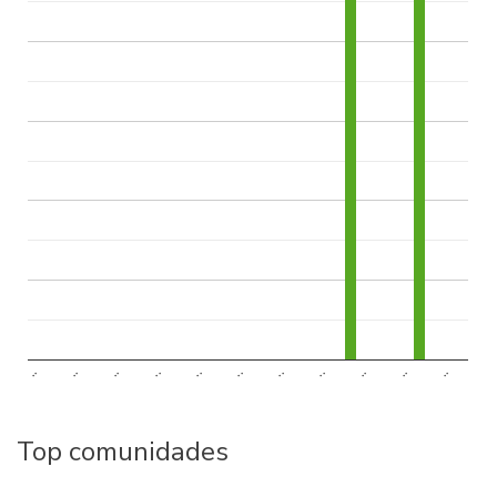
..
..
..
..
..
..
..
..
..
..
..
Top comunidades