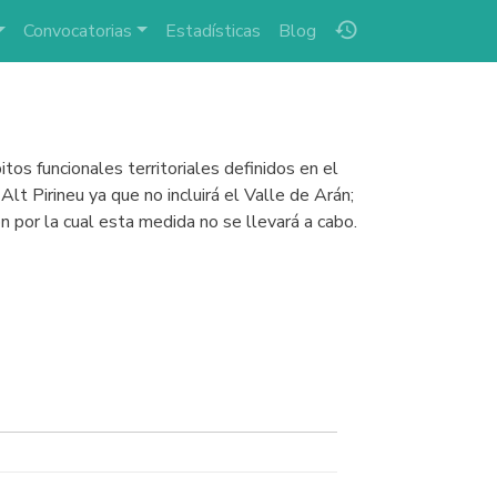
history
Convocatorias
Estadísticas
Blog
tos funcionales territoriales definidos en el
lt Pirineu ya que no incluirá el Valle de Arán;
n por la cual esta medida no se llevará a cabo.