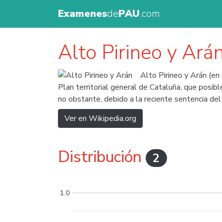
Examenes
de
PAU
.com
Alto Pirineo y Ará
Alto Pirineo y Arán (en 
Plan territorial general de Cataluña, que posib
no obstante, debido a la reciente sentencia del
Ver en Wikipedia.org
Distribución
2
1.0