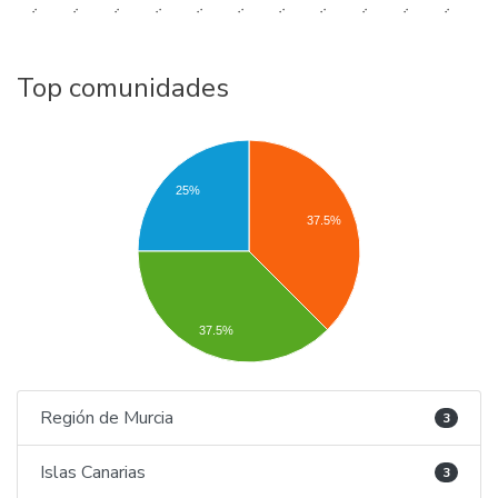
..
..
..
..
..
..
..
..
..
..
..
Top comunidades
25%
37.5%
37.5%
Región de Murcia
3
Islas Canarias
3