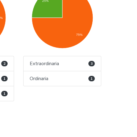
25%
0%
75%
Extraordinaria
2
3
Ordinaria
1
1
1