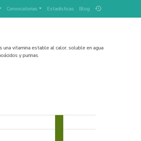
history
Convocatorias
Estadísticas
Blog
es una vitamina estable al calor, soluble en agua
oácidos y purinas.