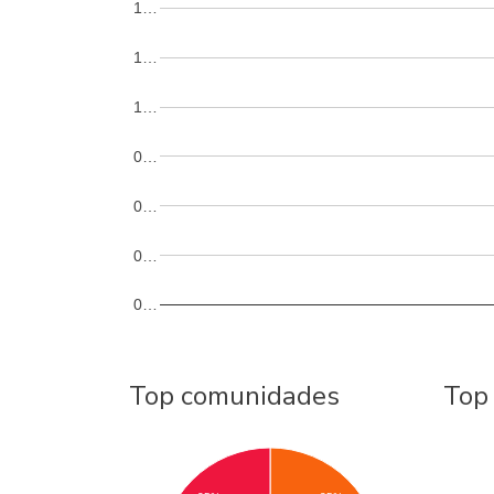
1…
1…
1…
0…
0…
0…
0…
Top comunidades
Top