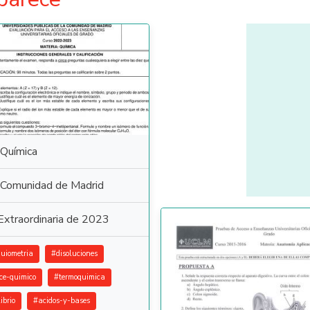
Química
Comunidad de Madrid
Extraordinaria de 2023
quiometria
#
disoluciones
ce-quimico
#
termoquimica
ibrio
#
acidos-y-bases