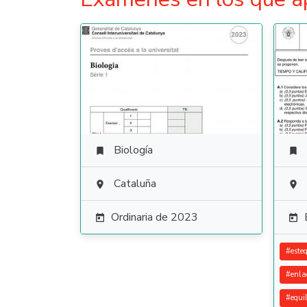
Biología


Cataluña


Ordinaria de 2023


#
este
#
enla
#
equil