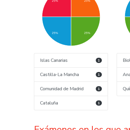
25%
25%
25%
25%
Islas Canarias
Bio
1
Castilla-La Mancha
Ana
1
Comunidad de Madrid
Quí
1
Cataluña
1
Exámenes en los que a