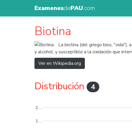
Examenes
de
PAU
.com
Biotina
La biotina (del griego bios, "vida")
y alcohol, y susceptible a la oxidación que inte
Ver en Wikipedia.org
Distribución
4
2…
1…