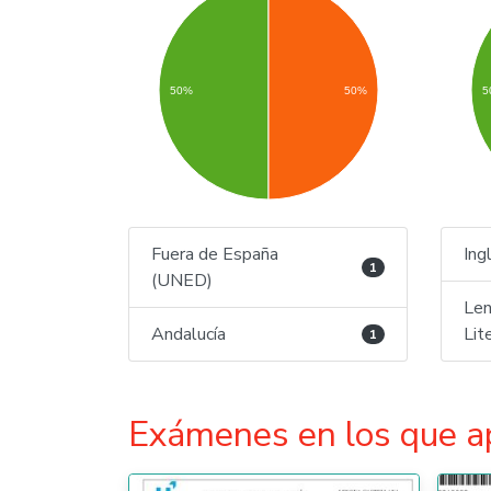
50%
50%
5
Fuera de España
Ing
1
(UNED)
Len
Andalucía
Lit
1
Exámenes en los que a