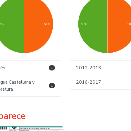
0%
50%
50%
5
lés
2012-2013
1
gua Castellana y
2016-2017
1
eratura
parece