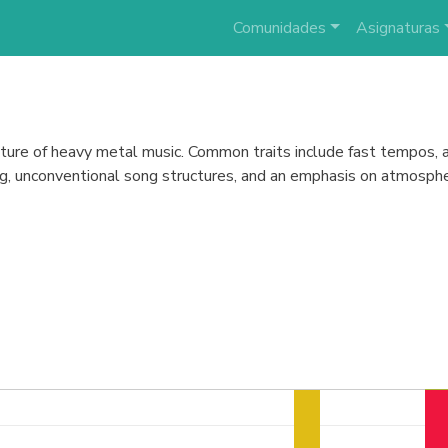
Comunidades
Asignaturas
ure of heavy metal music. Common traits include fast tempos, a s
ing, unconventional song structures, and an emphasis on atmosphe