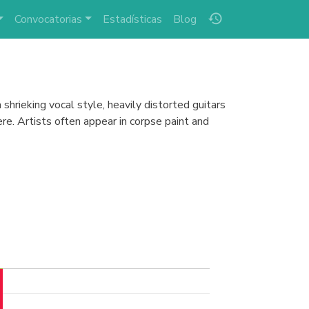
history
Convocatorias
Estadísticas
Blog
hrieking vocal style, heavily distorted guitars
re. Artists often appear in corpse paint and