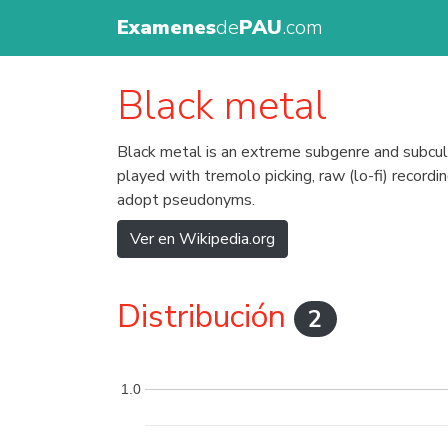
Examenes
de
PAU
.com
Black metal
Black metal is an extreme subgenre and subcult
played with tremolo picking, raw (lo-fi) record
adopt pseudonyms.
Ver en Wikipedia.org
Distribución
2
1.0