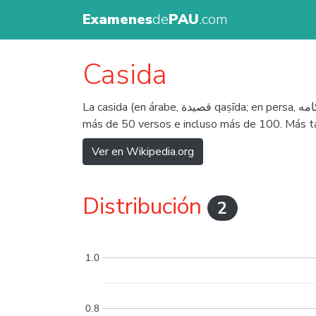
Examenes
de
PAU
.com
Casida
La casida (en árabe, قصيدة qaṣīda; en persa, چكامه chakâmé) es una forma poética propia de la Arabia preislámica; se trataba de un género poético extenso, de
más de 50 versos e incluso más de 100. Más ta
Ver en Wikipedia.org
Distribución
2
1.0
0.8