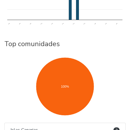
..
..
..
..
..
..
..
..
..
..
..
Top comunidades
100%