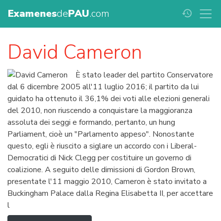
Examenes
de
PAU
.com
history
David Cameron
È stato leader del partito Conservatore
dal 6 dicembre 2005 all'11 luglio 2016; il partito da lui
guidato ha ottenuto il 36,1% dei voti alle elezioni generali
del 2010, non riuscendo a conquistare la maggioranza
assoluta dei seggi e formando, pertanto, un hung
Parliament, cioè un "Parlamento appeso". Nonostante
questo, egli è riuscito a siglare un accordo con i Liberal-
Democratici di Nick Clegg per costituire un governo di
coalizione. A seguito delle dimissioni di Gordon Brown,
presentate l'11 maggio 2010, Cameron è stato invitato a
Buckingham Palace dalla Regina Elisabetta II, per accettare
l