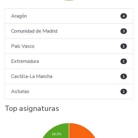
Aragón
4
Comunidad de Madrid
3
País Vasco
1
Extremadura
1
Castilla-La Mancha
1
Asturias
1
Top asignaturas
18.2%