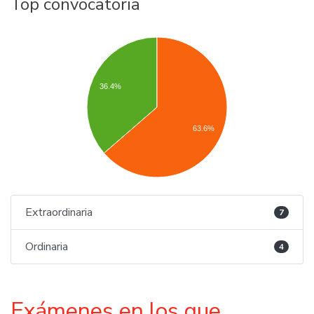
Top convocatoria
36.4%
63.6%
Extraordinaria
7
Ordinaria
4
Exámenes en los que