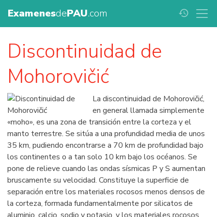
Examenes
de
PAU
.com
history
Discontinuidad de
Mohorovičić
La discontinuidad de Mohorovičić,
en general llamada simplemente
«moho», es una zona de transición entre la corteza y el
manto terrestre. Se sitúa a una profundidad media de unos
35 km, pudiendo encontrarse a 70 km de profundidad bajo
los continentes o a tan solo 10 km bajo los océanos. Se
pone de relieve cuando las ondas sísmicas P y S aumentan
bruscamente su velocidad. Constituye la superficie de
separación entre los materiales rocosos menos densos de
la corteza, formada fundamentalmente por silicatos de
aluminio, calcio, sodio y potasio, y los materiales rocosos