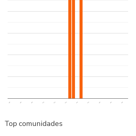
..
..
..
..
..
..
..
..
..
..
..
Top comunidades