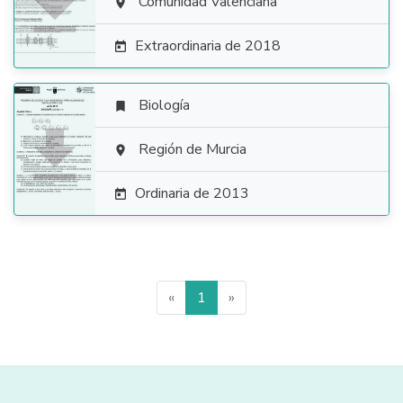

Comunidad Valenciana

Extraordinaria de 2018

Biología


Región de Murcia

Ordinaria de 2013

«
1
»