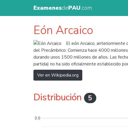
Examenes
de
PAU
.com
Eón Arcaico
El eón Arcaico, anteriormente 
del Precámbrico. Comienza hace 4000 millones 
durando unos 1500 millones de años. Las fechas 
partida) no ha sido oficialmente establecido por
Ver en Wikipedia.org
Distribución
5
3.0