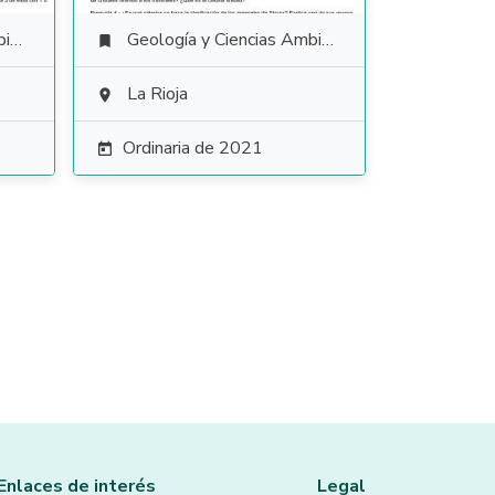
es
Geología y Ciencias Ambientales

La Rioja

Ordinaria de 2021

Enlaces de interés
Legal