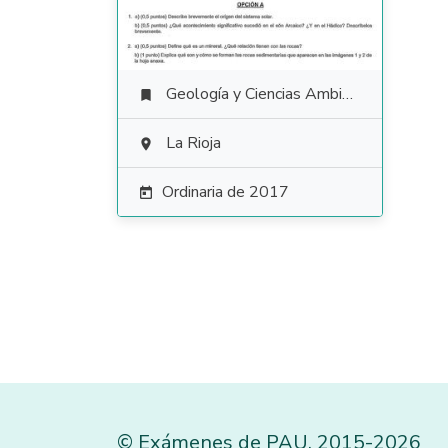
Geología y Ciencias Ambientales

La Rioja

Ordinaria de 2017

©
Exámenes de PAU
,
2015
-2026