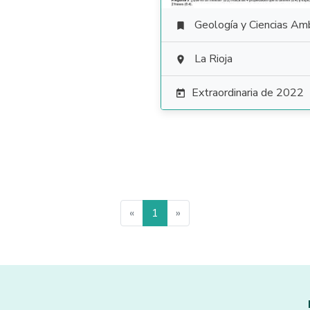
Geología y Ciencias Ambiental

La Rioja

Extraordinaria de 2022

«
1
»