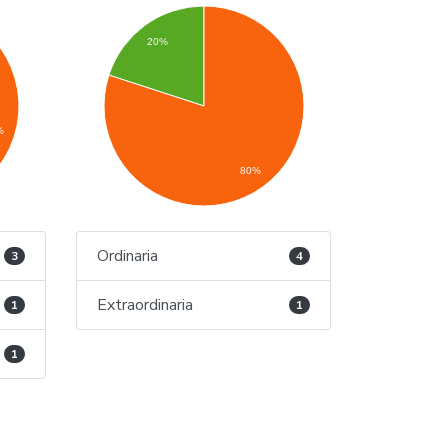
20%
%
80%
Ordinaria
3
4
Extraordinaria
1
1
1