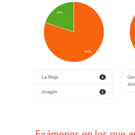
20%
80%
La Rioja
Geo
4
Amb
Aragón
1
Exámenes en los que a