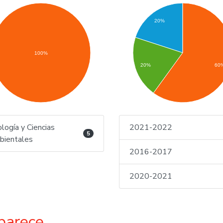
20%
100%
20%
60
logía y Ciencias
2021-2022
5
ientales
2016-2017
2020-2021
parece