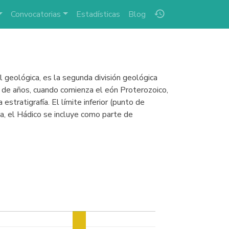
history
Convocatorias
Estadísticas
Blog
 geológica, es la segunda división geológica
 de años, cuando comienza el eón Proterozoico,
tratigrafía. El límite inferior (punto de
gua, el Hádico se incluye como parte de