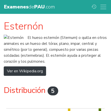
Examenes
de
PAU
.com
history
Esternón
El hueso esternón (Sternum) o quilla en otros
animales es un hueso del tórax, plano, impar, central y
simétrico (por lo general), compuesto por varias piezas
soldadas (esternebras). El esternón ayuda a proteger al
corazón y los pulmones.
Ver en Wikipedia.org
Distribución
5