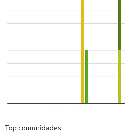
..
..
..
..
..
..
..
..
..
..
..
Top comunidades