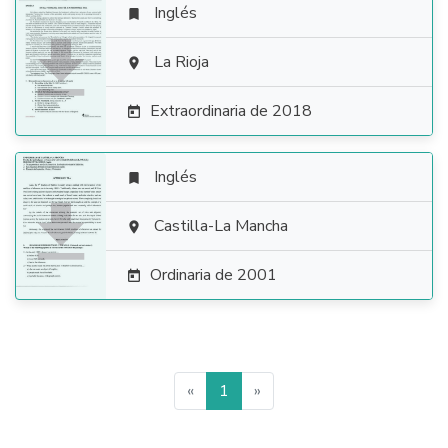
Inglés


La Rioja

Extraordinaria de 2018

Inglés


Castilla-La Mancha

Ordinaria de 2001

«
1
»