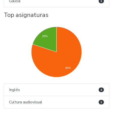
Galicia
1
Top asignaturas
20%
80%
Inglés
4
Cultura audiovisual
1