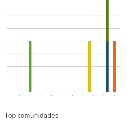
..
..
..
..
..
..
..
..
..
..
..
Top comunidades