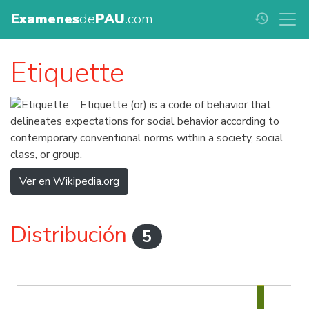
Examenes
de
PAU
.com
history
Etiquette
Etiquette (or) is a code of behavior that
delineates expectations for social behavior according to
contemporary conventional norms within a society, social
class, or group.
Ver en Wikipedia.org
Distribución
5