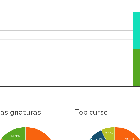
 asignaturas
Top curso
7.1%
14.3%
7.1%
21.4%