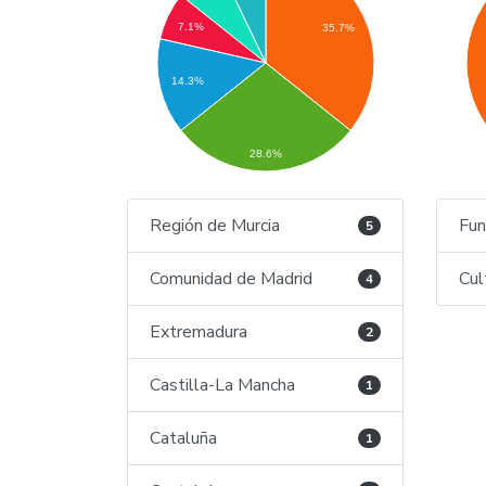
7.1%
35.7%
14.3%
28.6%
Región de Murcia
Fun
5
Comunidad de Madrid
Cul
4
Extremadura
2
Castilla-La Mancha
1
Cataluña
1