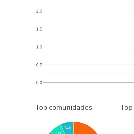
2.0
1.5
1.0
0.5
0.0
Top comunidades
Top
7.1%
7.1%