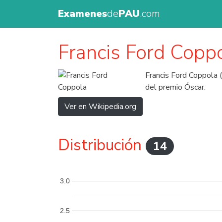
Examenes
de
PAU
.com
Francis Ford Copp
Francis Ford Coppola (
del premio Óscar.
Ver en Wikipedia.org
Distribución
14
3.0
2.5