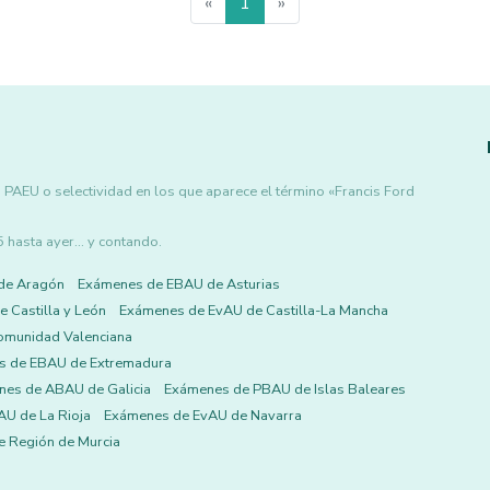
«
1
»
PAEU o selectividad en los que aparece el término «Francis Ford
asta ayer... y contando.
de Aragón
Exámenes de EBAU de Asturias
 Castilla y León
Exámenes de EvAU de Castilla-La Mancha
omunidad Valenciana
s de EBAU de Extremadura
es de ABAU de Galicia
Exámenes de PBAU de Islas Baleares
U de La Rioja
Exámenes de EvAU de Navarra
 Región de Murcia