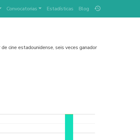
history
Convocatorias
Estadísticas
Blog
or de cine estadounidense, seis veces ganador