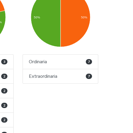
50%
50%
3%
Ordinaria
3
7
Extraordinaria
2
7
2
2
2