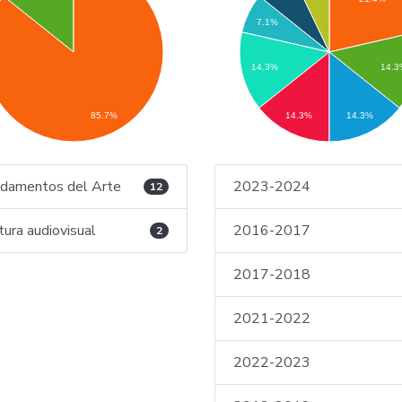
7.1%
14.3%
14.
85.7%
14.3%
14.3%
damentos del Arte
2023-2024
12
tura audiovisual
2016-2017
2
2017-2018
2021-2022
2022-2023