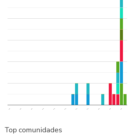
..
..
..
..
..
..
..
..
..
..
..
Top comunidades