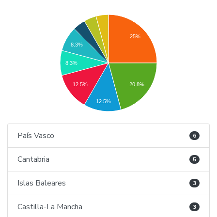
25%
8.3%
8.3%
12.5%
20.8%
12.5%
País Vasco
6
Cantabria
5
Islas Baleares
3
Castilla-La Mancha
3