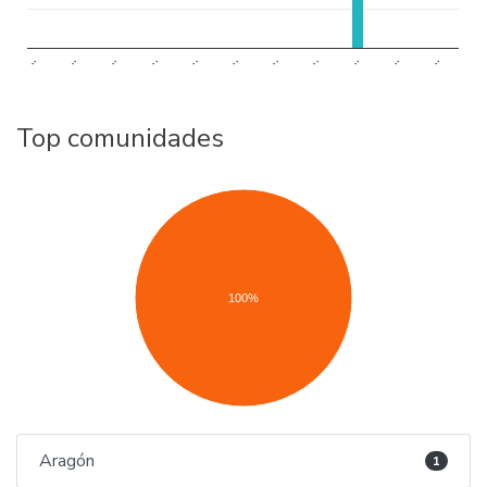
..
..
..
..
..
..
..
..
..
..
..
Top comunidades
100%
Aragón
1