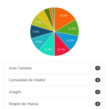
16.7%
7.4%
11.1%
9.3%
11.1%
9.3%
11.1%
11.1%
Islas Canarias
9
Comunidad de Madrid
6
Aragón
6
Región de Murcia
6