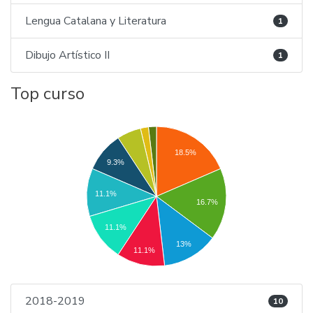
Lengua Catalana y Literatura
1
Dibujo Artístico II
1
Top curso
18.5%
9.3%
11.1%
16.7%
11.1%
13%
11.1%
2018-2019
10