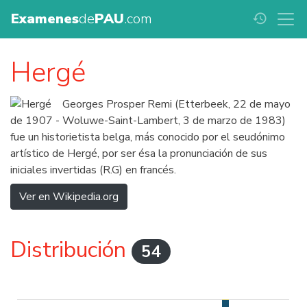
Examenes
de
PAU
.com
history
Hergé
Georges Prosper Remi (Etterbeek, 22 de mayo
de 1907 - Woluwe-Saint-Lambert, 3 de marzo de 1983)
fue un historietista belga, más conocido por el seudónimo
artístico de Hergé, por ser ésa la pronunciación de sus
iniciales invertidas (R.G) en francés.
Ver en Wikipedia.org
Distribución
54