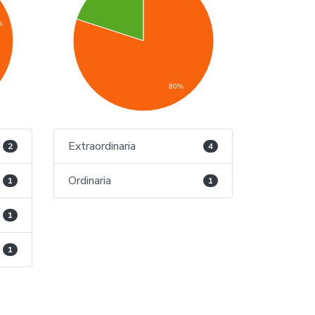
%
80%
Extraordinaria
2
4
Ordinaria
1
1
1
1