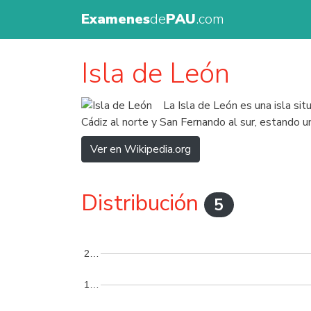
Examenes
de
PAU
.com
Isla de León
La Isla de León es una isla sit
Cádiz al norte y San Fernando al sur, estando 
Ver en Wikipedia.org
Distribución
5
2…
1…