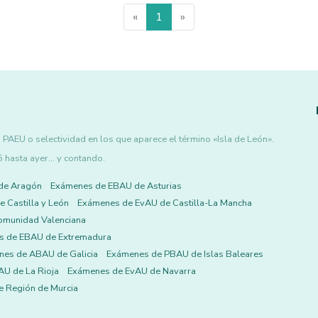
«
1
»
PAEU o selectividad en los que aparece el término «Isla de León».
asta ayer... y contando.
de Aragón
Exámenes de EBAU de Asturias
 Castilla y León
Exámenes de EvAU de Castilla-La Mancha
omunidad Valenciana
s de EBAU de Extremadura
es de ABAU de Galicia
Exámenes de PBAU de Islas Baleares
U de La Rioja
Exámenes de EvAU de Navarra
 Región de Murcia