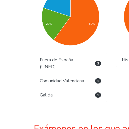
20%
60%
Fuera de España
His
3
(UNED)
Comunidad Valenciana
1
Galicia
1
Exámenes en los que a