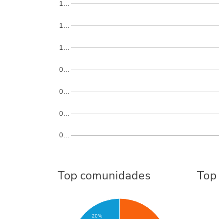
1…
1…
1…
0…
0…
0…
0…
Top comunidades
Top
20%