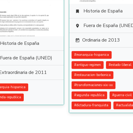
Historia de España

Fuera de España (UNE

Ordinaria de 2013

Historia de España
#
monarquia-hispanica
Fuera de España (UNED)
#
antiguo-regimen
#
estado-liberal
Extraordinaria de 2011
#
restauracion-borbonica
#
transformaciones-xix-xx
rquia-hispanica
#
segunda-republica
#
guerra-civil
nda-republica
#
dictadura-franquista
#
actualid