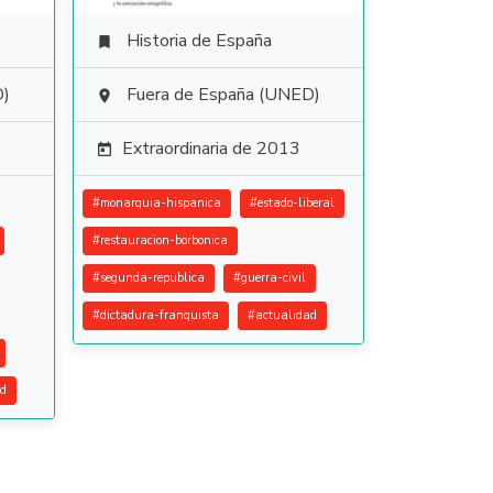
Historia de España

D)
Fuera de España (UNED)

Extraordinaria de 2013

#
monarquia-hispanica
#
estado-liberal
#
restauracion-borbonica
#
segunda-republica
#
guerra-civil
#
dictadura-franquista
#
actualidad
ad