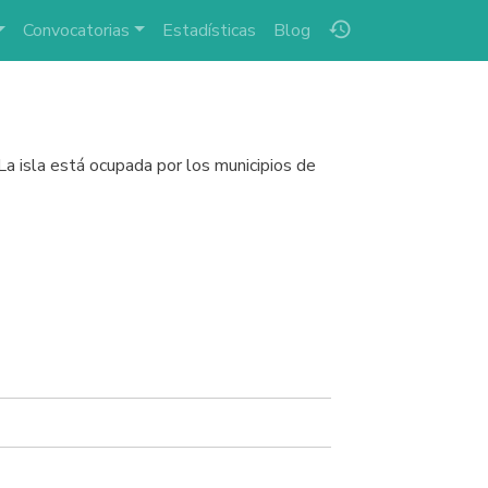
history
Convocatorias
Estadísticas
Blog
 La isla está ocupada por los municipios de