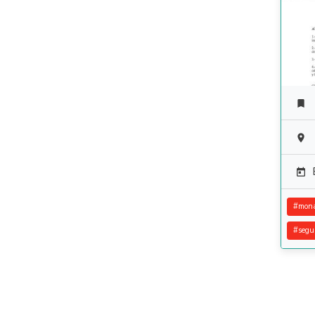



#
mona
#
segu