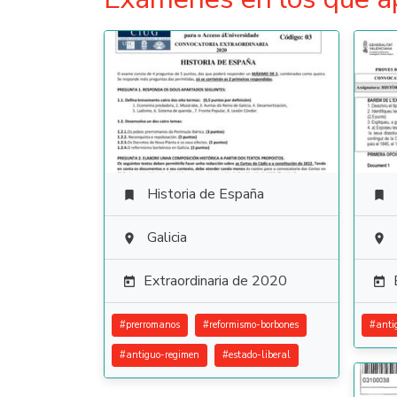
Historia de España


Galicia


Extraordinaria de 2020


#
prerromanos
#
reformismo-borbones
#
anti
#
antiguo-regimen
#
estado-liberal