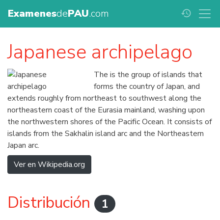
Examenes
de
PAU
.com
history
Japanese archipelago
The is the group of islands that
forms the country of Japan, and
extends roughly from northeast to southwest along the
northeastern coast of the Eurasia mainland, washing upon
the northwestern shores of the Pacific Ocean. It consists of
islands from the Sakhalin island arc and the Northeastern
Japan arc.
Ver en Wikipedia.org
Distribución
1