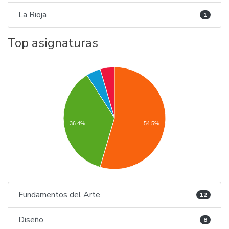
La Rioja
1
Top asignaturas
36.4%
54.5%
Fundamentos del Arte
12
Diseño
8