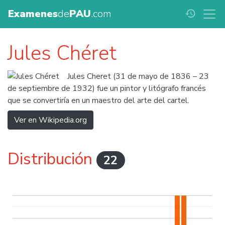
Examenes
de
PAU
.com
history
Jules Chéret
Jules Cheret (31 de mayo de 1836 – 23
de septiembre de 1932) fue un pintor y litógrafo francés
que se convertiría en un maestro del arte del cartel.
Ver en Wikipedia.org
Distribución
22