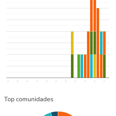
..
..
..
..
..
..
..
..
..
..
..
Top comunidades