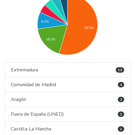
9.1%
54.5%
18.2%
Extremadura
12
Comunidad de Madrid
4
Aragón
2
Fuera de España (UNED)
1
Castilla-La Mancha
1