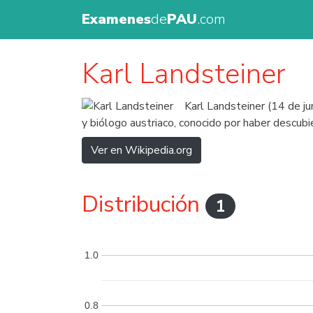
Examenes
de
PAU
.com
Karl Landsteiner
Karl Landsteiner (14 de j
y biólogo austriaco, conocido por haber descubi
Ver en Wikipedia.org
Distribución
1
1.0
0.8