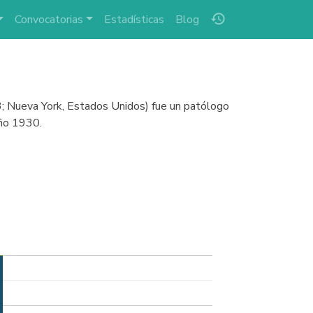
history
Convocatorias
Estadísticas
Blog
3; Nueva York, Estados Unidos) fue un patólogo
año 1930.