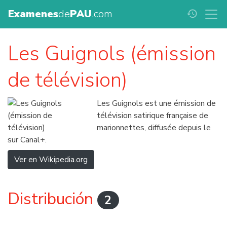
Examenes
de
PAU
.com
history
Les Guignols (émission
de télévision)
Les Guignols est une émission de
télévision satirique française de
marionnettes, diffusée depuis le
sur Canal+.
Ver en Wikipedia.org
Distribución
2