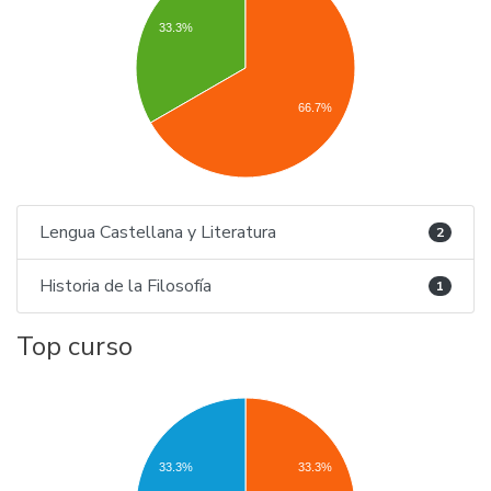
33.3%
66.7%
Lengua Castellana y Literatura
2
Historia de la Filosofía
1
Top curso
33.3%
33.3%