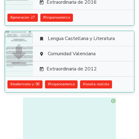
Extraordinaria de 2016

#
generacion-27
#
hispanoamerica
Lengua Castellana y Literatura


Comunidad Valenciana

Extraordinaria de 2012

#
modernismo-y-98
#
hispanoamerica
#
novela-realista