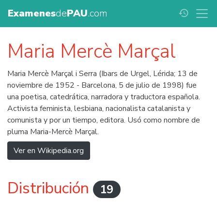
Examenes
de
PAU
.com
history
Maria Mercè Marçal
Maria Mercè Marçal i Serra (Ibars de Urgel, Lérida; ​​13 de
noviembre de 1952 - Barcelona, ​​5 de julio de 1998) fue
una poetisa, catedrática, narradora y traductora española.
Activista feminista, lesbiana, nacionalista catalanista y
comunista y por un tiempo, editora. Usó como nombre de
pluma Maria-Mercè Marçal.
Ver en Wikipedia.org
Distribución
19