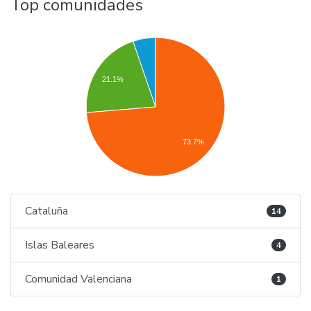
Top comunidades
21.1%
73.7%
Cataluña
14
Islas Baleares
4
Comunidad Valenciana
1