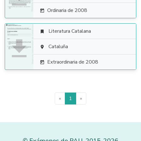
Ordinaria de 2008

Literatura Catalana


Cataluña

Extraordinaria de 2008

«
1
»
©
Exámenes de PAU
,
2015
-2026