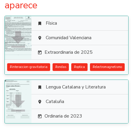
aparece
Física


Comunidad Valenciana

Extraordinaria de 2025

#
interaccion-gravitatoria
#
ondas
#
optica
#
electromagnetismo
Lengua Catalana y Literatura


Cataluña

Ordinaria de 2023
