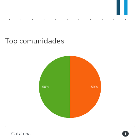
..
..
..
..
..
..
..
..
..
..
..
Top comunidades
50%
50%
Cataluña
1