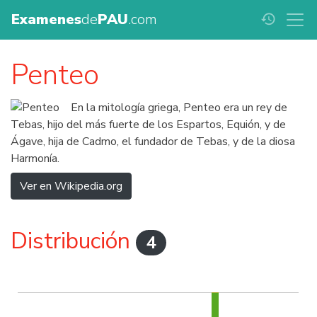
Examenes
de
PAU
.com
history
Penteo
En la mitología griega, Penteo era un rey de
Tebas, hijo del más fuerte de los Espartos, Equión, y de
Ágave, hija de Cadmo, el fundador de Tebas, y de la diosa
Harmonía.
Ver en Wikipedia.org
Distribución
4