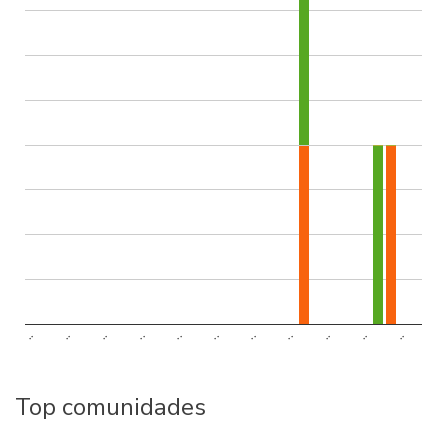
..
..
..
..
..
..
..
..
..
..
..
Top comunidades