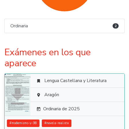
Ordinaria
2
Exámenes en los que
aparece
Lengua Castellana y Literatura


Aragón

Ordinaria de 2025

#
modernismo-y-98
#
novela-realista