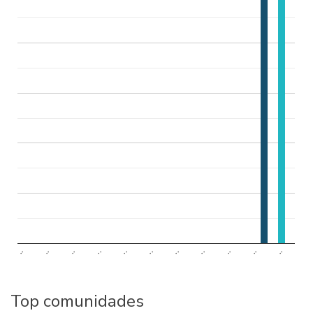
..
..
..
..
..
..
..
..
..
..
..
Top comunidades