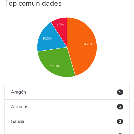
Top comunidades
9.1%
18.2%
45.5%
27.3%
Aragón
5
Asturias
3
Galicia
2