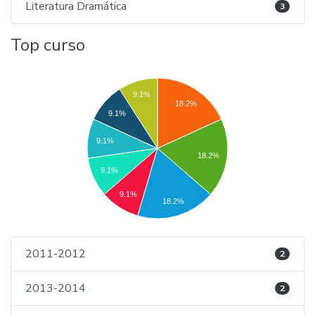
Literatura Dramática
3
Top curso
9.1%
18.2%
9.1%
9.1%
18.2%
9.1%
9.1%
18.2%
2011-2012
2
2013-2014
2