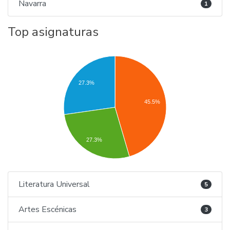
Navarra
1
Top asignaturas
27.3%
45.5%
27.3%
Literatura Universal
5
Artes Escénicas
3