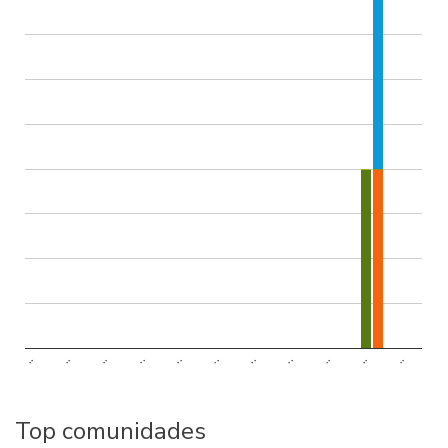
..
..
..
..
..
..
..
..
..
..
..
Top comunidades