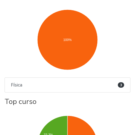
100%
Física
3
Top curso
33.3%