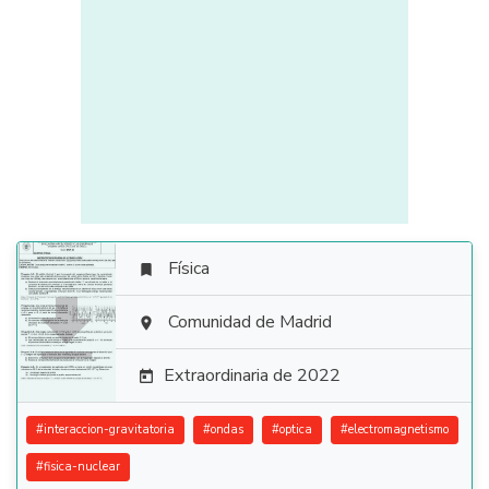
Física


Comunidad de Madrid

Extraordinaria de 2022

#
interaccion-gravitatoria
#
ondas
#
optica
#
electromagnetismo
#
fisica-nuclear