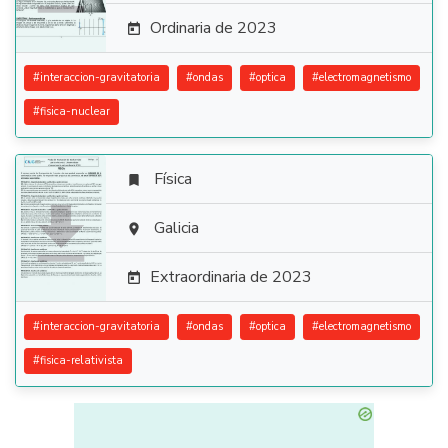
Ordinaria de 2023

#
interaccion-gravitatoria
#
ondas
#
optica
#
electromagnetismo
#
fisica-nuclear
Física


Galicia

Extraordinaria de 2023

#
interaccion-gravitatoria
#
ondas
#
optica
#
electromagnetismo
#
fisica-relativista