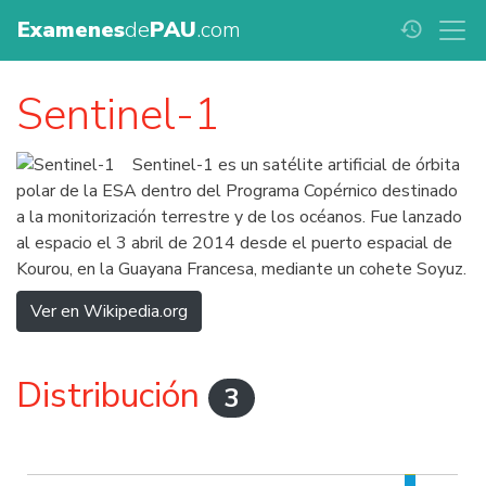
Examenes
de
PAU
.com
history
Sentinel-1
Sentinel-1 es un satélite artificial de órbita
polar de la ESA dentro del Programa Copérnico destinado
a la monitorización terrestre y de los océanos. Fue lanzado
al espacio el 3 abril de 2014 desde el puerto espacial de
Kourou, en la Guayana Francesa, mediante un cohete Soyuz.
Ver en Wikipedia.org
Distribución
3