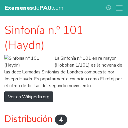
Examenes
de
PAU
.com
history
Sinfonía n.º 101
(Haydn)
La Sinfonía n.º 101 en re mayor
(Hoboken 1/101) es la novena de
las doce llamadas Sinfonías de Londres compuesta por
Joseph Haydn. Es popularmente conocida como El reloj por
el ritmo de tic-tac del segundo movimiento.
Ver en Wikipedia.org
Distribución
4