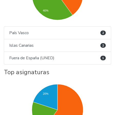
40%
País Vasco
2
Islas Canarias
2
Fuera de España (UNED)
1
Top asignaturas
20%