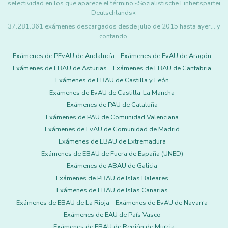
selectividad en los que aparece el término «Sozialistische Einheitspartei
Deutschlands».
37.281.361 exámenes descargados desde julio de 2015 hasta ayer... y
contando.
Exámenes de PEvAU de Andalucía
Exámenes de EvAU de Aragón
Exámenes de EBAU de Asturias
Exámenes de EBAU de Cantabria
Exámenes de EBAU de Castilla y León
Exámenes de EvAU de Castilla-La Mancha
Exámenes de PAU de Cataluña
Exámenes de PAU de Comunidad Valenciana
Exámenes de EvAU de Comunidad de Madrid
Exámenes de EBAU de Extremadura
Exámenes de EBAU de Fuera de España (UNED)
Exámenes de ABAU de Galicia
Exámenes de PBAU de Islas Baleares
Exámenes de EBAU de Islas Canarias
Exámenes de EBAU de La Rioja
Exámenes de EvAU de Navarra
Exámenes de EAU de País Vasco
Exámenes de EBAU de Región de Murcia