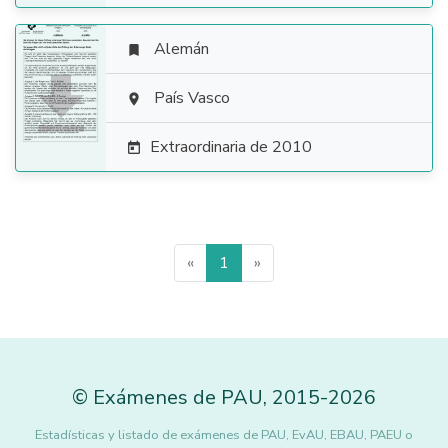
Alemán


País Vasco

Extraordinaria de 2010

«
1
»
©
Exámenes de PAU
,
2015
-2026
Estadísticas y listado de exámenes de PAU, EvAU, EBAU, PAEU o