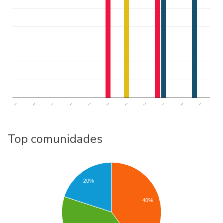
..
..
..
..
..
..
..
..
..
..
..
Top comunidades
20%
40%