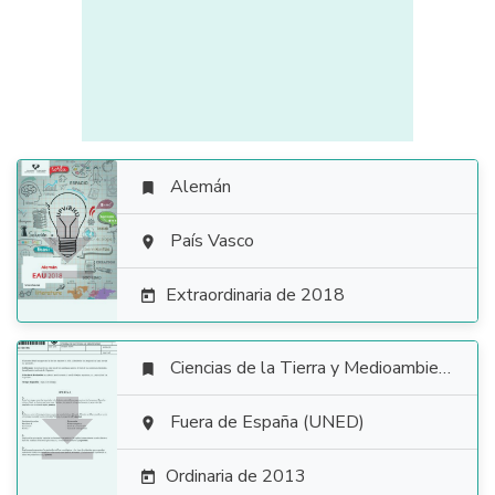
Alemán


País Vasco

Extraordinaria de 2018

Ciencias de la Tierra y Medioambientales


Fuera de España (UNED)

Ordinaria de 2013
