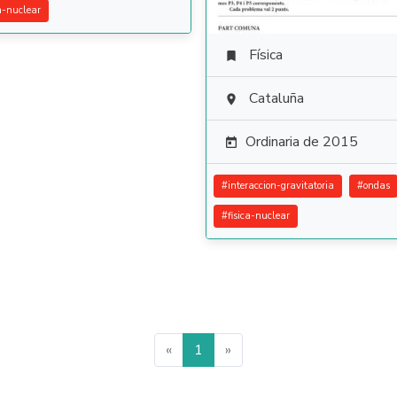
ca-nuclear
Física

Cataluña

Ordinaria de 2015

#
interaccion-gravitatoria
#
ondas
#
fisica-nuclear
«
1
»