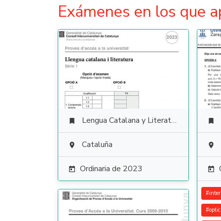
Exámenes en los que a
Lengua Catalana y Literatura


Cataluña


Ordinaria de 2023


#
inte
#
opti