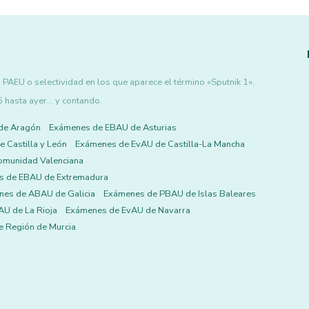
PAEU o selectividad en los que aparece el término «Sputnik 1».
asta ayer... y contando.
de Aragón
Exámenes de EBAU de Asturias
 Castilla y León
Exámenes de EvAU de Castilla-La Mancha
omunidad Valenciana
s de EBAU de Extremadura
es de ABAU de Galicia
Exámenes de PBAU de Islas Baleares
U de La Rioja
Exámenes de EvAU de Navarra
 Región de Murcia