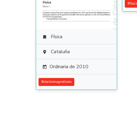
#
fisi
Física

Cataluña

Ordinaria de 2010

#
electromagnetismo