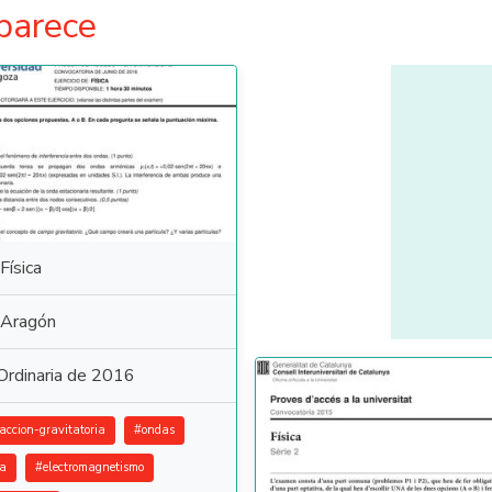
parece
Física
Aragón
Ordinaria de 2016
raccion-gravitatoria
#
ondas
ca
#
electromagnetismo