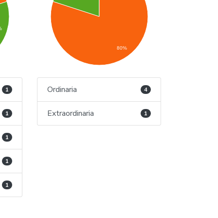
%
80%
Ordinaria
1
4
Extraordinaria
1
1
1
1
1