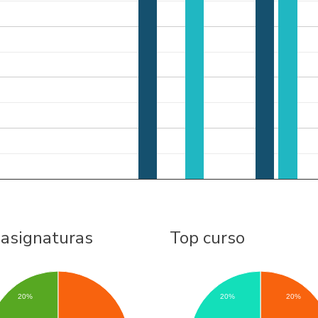
 asignaturas
Top curso
20%
20%
20%