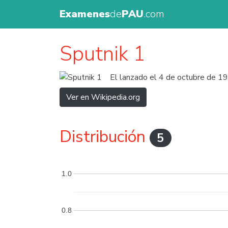
Examenes
de
PAU
.com
Sputnik 1
El lanzado el 4 de octubre de 1957
Ver en Wikipedia.org
Distribución
5
1.0
0.8