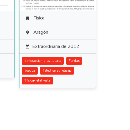
Física

Aragón

Extraordinaria de 2012

#
interaccion-gravitatoria
#
ondas
#
optica
#
electromagnetismo
#
fisica-relativista