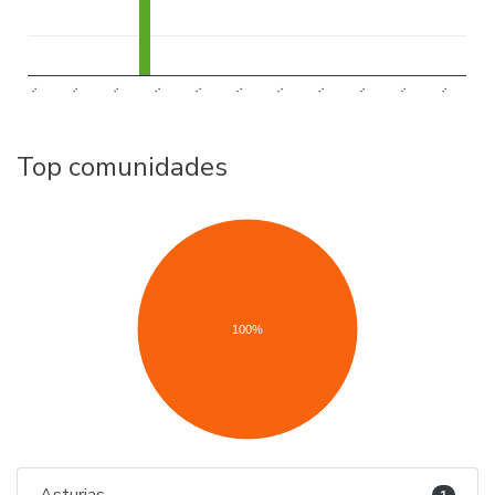
..
..
..
..
..
..
..
..
..
..
..
Top comunidades
100%