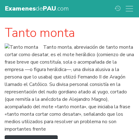
Examenes
de
PAU
.com
history
Tanto monta
Tanto monta, abreviación de tanto monta
cortar como desatar, es el mote heráldico (comienzo de una
frase breve que constituía, sola o acompañada de la
empresa —o figura heráldica—, una divisa alusiva a la
persona que lo usaba) que utilizó Fernando II de Aragón
llamado el Católico. Su divisa personal consistía en la
representación del nudo gordiano atado al yugo, cortado
(que remitía a la anécdota de Alejandro Magno),
acompañado del mote «tanto monta», que iniciaba la frase
«tanto monta cortar como desatar», señalando que los
medios utilizados para resolver un problema no son
importantes frente