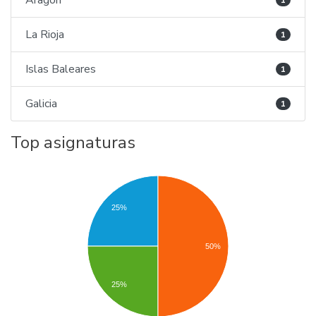
Aragón
1
La Rioja
1
Islas Baleares
1
Galicia
1
Top asignaturas
25%
50%
25%