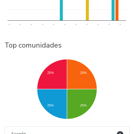
..
..
..
..
..
..
..
..
..
..
..
Top comunidades
25%
25%
25%
25%