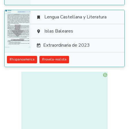
Lengua Castellana y Literatura


Islas Baleares

Extraordinaria de 2023

#
hispanoamerica
#
novela-realista