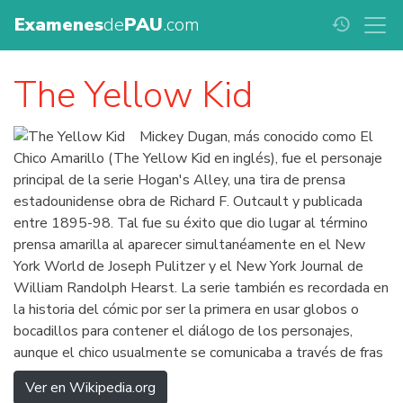
Examenes
de
PAU
.com
history
The Yellow Kid
Mickey Dugan, más conocido como El
Chico Amarillo (The Yellow Kid en inglés), fue el personaje
principal de la serie Hogan's Alley, una tira de prensa
estadounidense obra de Richard F. Outcault y publicada
entre 1895-98. Tal fue su éxito que dio lugar al término
prensa amarilla al aparecer simultanéamente en el New
York World de Joseph Pulitzer y el New York Journal de
William Randolph Hearst. La serie también es recordada en
la historia del cómic por ser la primera en usar globos o
bocadillos para contener el diálogo de los personajes,
aunque el chico usualmente se comunicaba a través de fras
Ver en Wikipedia.org