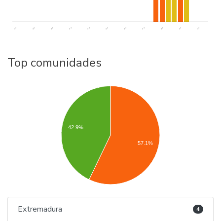
..
..
..
..
..
..
..
..
..
..
..
Top comunidades
42.9%
57.1%
Extremadura
4