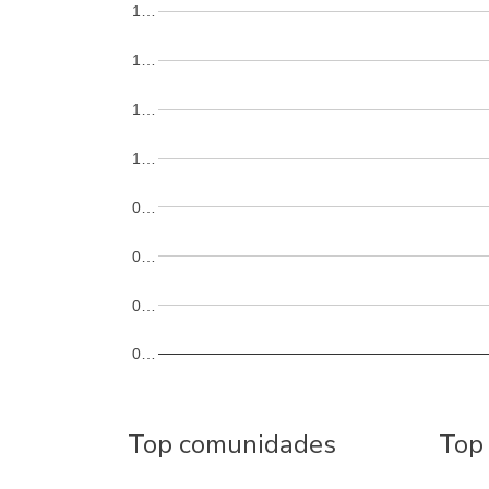
1…
1…
1…
1…
0…
0…
0…
0…
Top comunidades
Top