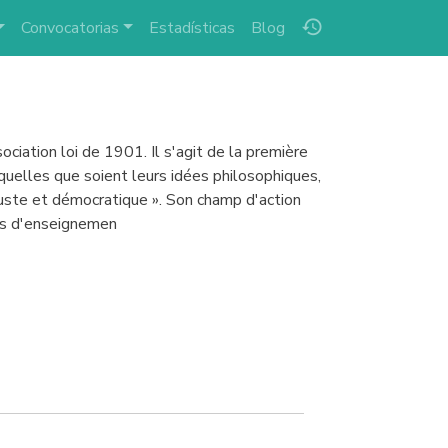
history
Convocatorias
Estadísticas
Blog
ciation loi de 1901. Il s'agit de la première
 quelles que soient leurs idées philosophiques,
juste et démocratique ». Son champ d'action
ées d'enseignemen