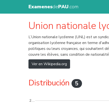
Examenes
de
PAU
.com
Union nationale l
L’Union nationale lycéenne (UNL) est un syndicat
organisation lycéenne française en terme d'adhé
politiques ou leurs croyances, qui souhaitent 
couvre les élèves, sans condition de nationalit
Ver en Wikipedia.org
Distribución
5
2…