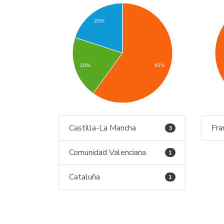
20%
20%
60%
Castilla-La Mancha
Fra
3
Comunidad Valenciana
1
Cataluña
1