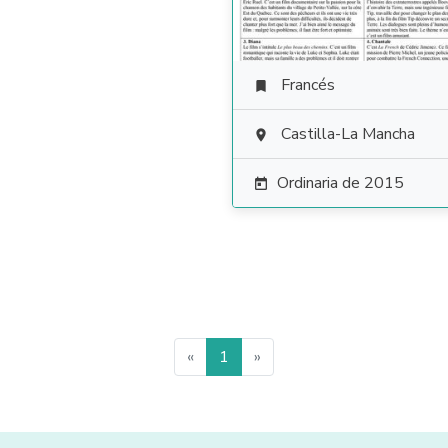
Francés

Castilla-La Mancha

Ordinaria de 2015

«
1
»