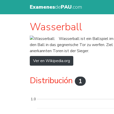
Examenes
de
PAU
.com
Wasserball
Wasserball ist ein Ballspiel 
den Ball in das gegnerische Tor zu werfen. Zie
anerkannten Toren ist der Sieger.
Ver en Wikipedia.org
Distribución
1
1.0