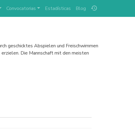
history
Convocatorias
Estadísticas
Blog
durch geschicktes Abspielen und Freischwimmen
u erzielen. Die Mannschaft mit den meisten