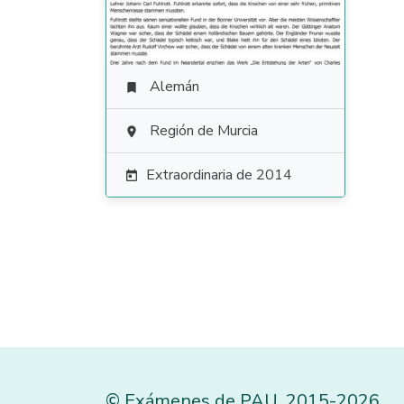
Alemán

Región de Murcia

Extraordinaria de 2014

©
Exámenes de PAU
,
2015
-2026