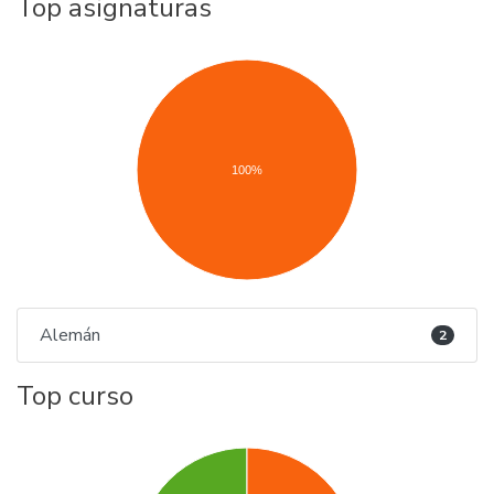
Top asignaturas
100%
Alemán
2
Top curso