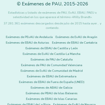
©
Exámenes de PAU
,
2015
-2026
Estadísticas y listado de exámenes de PAU, EvAU, EBAU, PAEU o
selectividad en los que aparece el término «Willy Brandt».
37.281.361 exámenes descargados desde julio de 2015 hasta ayer... y
contando.
Exámenes de PEvAU de Andalucía
Exámenes de EvAU de Aragón
Exámenes de EBAU de Asturias
Exámenes de EBAU de Cantabria
Exámenes de EBAU de Castilla y León
Exámenes de EvAU de Castilla-La Mancha
Exámenes de PAU de Cataluña
Exámenes de PAU de Comunidad Valenciana
Exámenes de EvAU de Comunidad de Madrid
Exámenes de EBAU de Extremadura
Exámenes de EBAU de Fuera de España (UNED)
Exámenes de ABAU de Galicia
Exámenes de PBAU de Islas Baleares
Exámenes de EBAU de Islas Canarias
Exámenes de EBAU de La Rioja
Exámenes de EvAU de Navarra