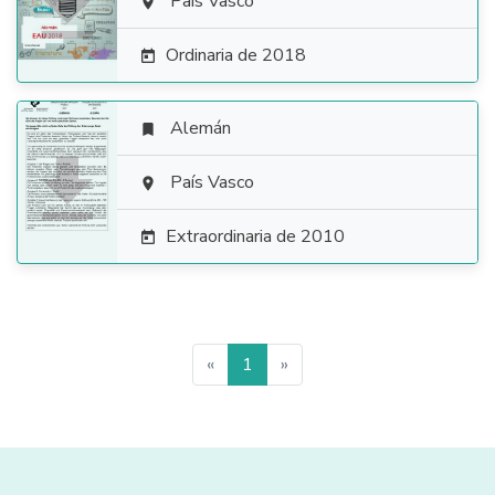

País Vasco

Ordinaria de 2018

Alemán


País Vasco

Extraordinaria de 2010

«
1
»