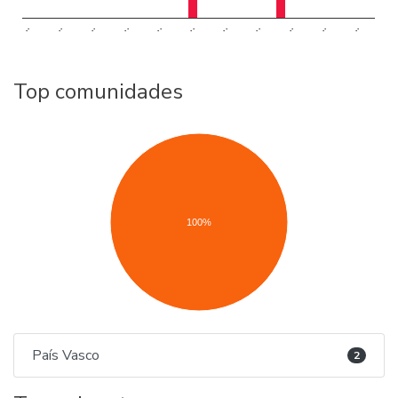
..
..
..
..
..
..
..
..
..
..
..
Top comunidades
100%
País Vasco
2