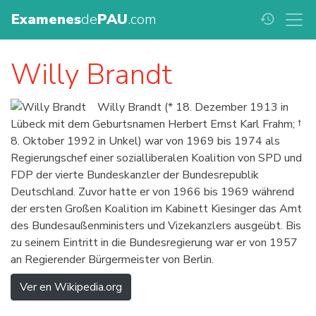
Examenes
de
PAU
.com
history
Willy Brandt
Willy Brandt (* 18. Dezember 1913 in
Lübeck mit dem Geburtsnamen Herbert Ernst Karl Frahm; †
8. Oktober 1992 in Unkel) war von 1969 bis 1974 als
Regierungschef einer sozialliberalen Koalition von SPD und
FDP der vierte Bundeskanzler der Bundesrepublik
Deutschland. Zuvor hatte er von 1966 bis 1969 während
der ersten Großen Koalition im Kabinett Kiesinger das Amt
des Bundesaußenministers und Vizekanzlers ausgeübt. Bis
zu seinem Eintritt in die Bundesregierung war er von 1957
an Regierender Bürgermeister von Berlin.
Ver en Wikipedia.org