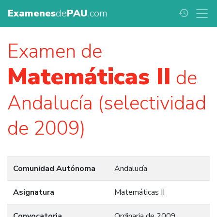
Examenes
de
PAU
.com
history
Examen de
Matemáticas II
de
Andalucía (selectividad
de 2009)
Comunidad Autónoma
Andalucía
Asignatura
Matemáticas II
Convocatoria
Ordinaria de 2009