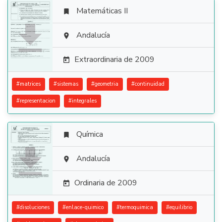
Matemáticas II


Andalucía

Extraordinaria de 2009

#
matrices
#
sistemas
#
geometria
#
continuidad
#
representacion
#
integrales
Química


Andalucía

Ordinaria de 2009

#
disoluciones
#
enlace-quimico
#
termoquimica
#
equilibrio