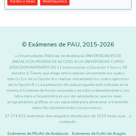
#
acidos-y-bases
#
electroquimica
©
Exámenes de PAU
,
2015
-2026
u Universidades Públicas de Andalucía UNIVERSIDADES DE
ANDALUCÍA PRUEBA DE ACCESO A LA UNIVERSIDAD CURSO
20082009 MATEMÁTICAS 11 Instrucciones a Duración 1 hora y 30
minutos b Tienes que elegir entre realizar únicamente los cuatro
ejerc1c1os de la Opción A o realizar únicamente los cuatro ejercicios
de la Opción B c La puntuación de cada pregunta está indicada en la
misma d Contesta de forma razonada y escribe ordenadamente y con
letra clara e Se permitirá el uso de calculadoras que no sean
programables gráficas ni con capacidad para almacenar o transmitir
datos No obstante todos los procesos…
37.274.621 exámenes descargados desde julio de 2015 hasta ayer... y
contando.
Exámenes de PEvAU de Andalucía
Exámenes de EvAU de Aragón