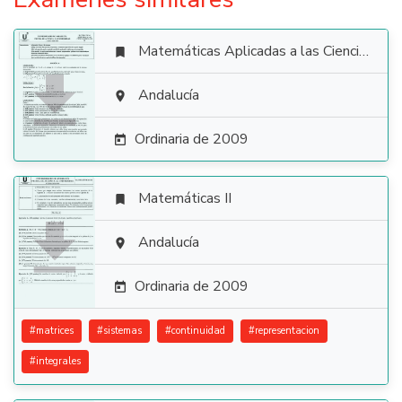
Matemáticas Aplicadas a las Ciencias Sociales


Andalucía

Ordinaria de 2009

Matemáticas II


Andalucía

Ordinaria de 2009

#
matrices
#
sistemas
#
continuidad
#
representacion
#
integrales