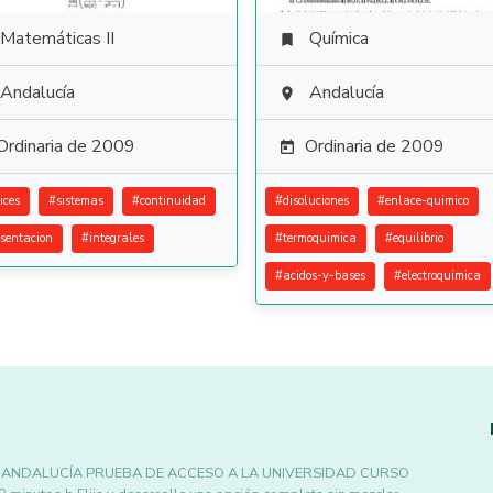
Matemáticas II
Química

Andalucía
Andalucía

Ordinaria de 2009
Ordinaria de 2009

ices
#
sistemas
#
continuidad
#
disoluciones
#
enlace-quimico
esentacion
#
integrales
#
termoquimica
#
equilibrio
#
acidos-y-bases
#
electroquimica
S DE ANDALUCÍA PRUEBA DE ACCESO A LA UNIVERSIDAD CURSO