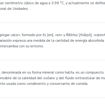
un centímetro cúbico de agua a 3,98 °C, y actualmente se define
onal de Unidades.
regar calor»; formado por ἐν [en], «en» y θάλπω [thálpō], «cale
variación expresa una medida de la cantidad de energía absorbida
 intercambia con su entorno.
a, denominada en su forma mineral como halita, es un compuesto 
ponsable de la salinidad del océano y del fluido extracelular de
nte usada como condimento y conservante de comida.