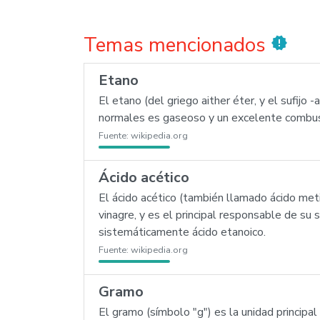
Temas mencionados
new_releases
Etano
El etano (del griego aither éter, y el sufijo
normales es gaseoso y un excelente combust
Fuente:
wikipedia.org
Ácido acético
El ácido acético (también llamado ácido meti
vinagre, y es el principal responsable de 
sistemáticamente ácido etanoico.
Fuente:
wikipedia.org
Gramo
El gramo (símbolo "g") es la unidad princip