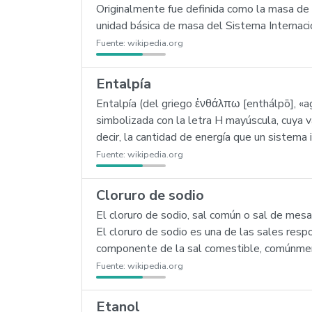
Originalmente fue definida como la masa de 
unidad básica de masa del Sistema Internaci
Fuente:
wikipedia.org
Entalpía
Entalpía (del griego ἐνθάλπω [enthálpō], «ag
simbolizada con la letra H mayúscula, cuya 
decir, la cantidad de energía que un sistema
Fuente:
wikipedia.org
Cloruro de sodio
El cloruro de sodio, sal común o sal de mes
El cloruro de sodio es una de las sales res
componente de la sal comestible, comúnme
Fuente:
wikipedia.org
Etanol