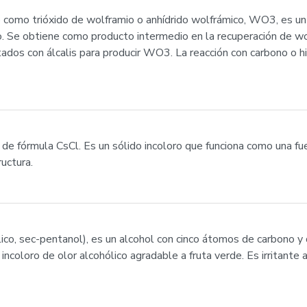
do como trióxido de wolframio o anhídrido wolfrámico, WO3, es u
o. Se obtiene como producto intermedio en la recuperación de wol
ados con álcalis para producir WO3. La reacción con carbono o h
de fórmula CsCl. Es un sólido incoloro que funciona como una fu
uctura.
lico, sec-pentanol), es un alcohol con cinco átomos de carbono y
coloro de olor alcohólico agradable a fruta verde. Es irritante a