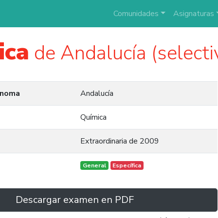
Comunidades
Asignaturas
ica
de Andalucía (select
ónoma
Andalucía
Química
Extraordinaria de 2009
General
Específica
Descargar examen en PDF