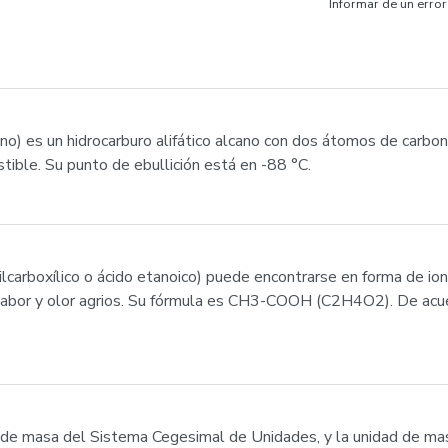
Informar de un error
 -ano) es un hidrocarburo alifático alcano con dos átomos de carb
ible. Su punto de ebullición está en -88 °C.
lcarboxílico o ácido etanoico) puede encontrarse en forma de io
su sabor y olor agrios. Su fórmula es CH3-COOH (C2H4O2). De ac
al de masa del Sistema Cegesimal de Unidades, y la unidad de m