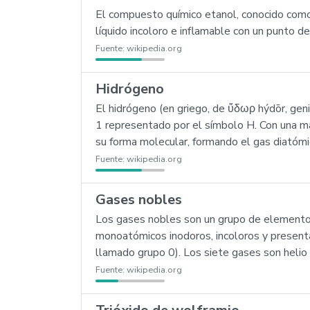
El compuesto químico etanol, conocido como 
líquido incoloro e inflamable con un punto de
Fuente:
wikipedia.org
Hidrógeno
El hidrógeno (en griego, de ὕδωρ hýdōr, ge
1 representado por el símbolo H. Con una ma
su forma molecular, formando el gas diatómic
Fuente:
wikipedia.org
Gases nobles
Los gases nobles son un grupo de elementos
monoatómicos inodoros, incoloros y presentan
llamado grupo 0). Los siete gases son helio (
Fuente:
wikipedia.org