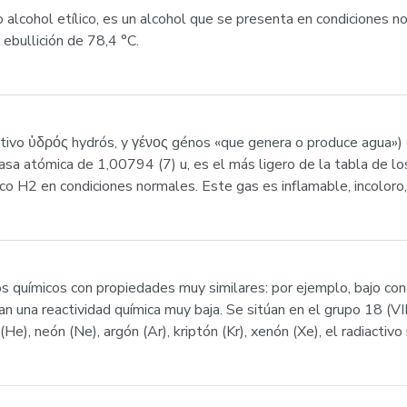
alcohol etílico, es un alcohol que se presenta en condiciones 
 ebullición de 78,4 °C.
nitivo ὑδρός hydrós, y γένος génos «que genera o produce agua»
sa atómica de 1,00794 (7) u, es el más ligero de la tabla de lo
o H2 en condiciones normales. Este gas es inflamable, incoloro, 
 químicos con propiedades muy similares: por ejemplo, bajo con
 una reactividad química muy baja. Se sitúan en el grupo 18 (VII
He), neón (Ne), argón (Ar), kriptón (Kr), xenón (Xe), el radiactivo