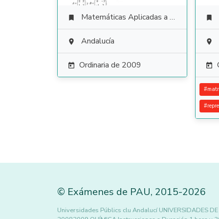
Matemáticas Aplicadas a las Ciencias Sociales


Andalucía


Ordinaria de 2009


#
matr
#
repr
©
Exámenes de PAU
,
2015
-2026
Universidades Públics clu Andalucí UNIVERSIDADE