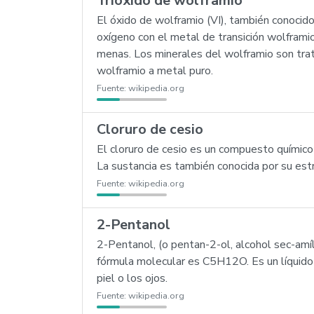
Trióxido de wolframio
El óxido de wolframio (VI), también conoci
oxígeno con el metal de transición wolframi
menas. Los minerales del wolframio son trat
wolframio a metal puro.
Fuente:
wikipedia.org
Cloruro de cesio
El cloruro de cesio es un compuesto químico 
La sustancia es también conocida por su estr
Fuente:
wikipedia.org
2-Pentanol
2-Pentanol, (o pentan-2-ol, alcohol sec-amí
fórmula molecular es C5H12O. Es un líquido in
piel o los ojos.
Fuente:
wikipedia.org