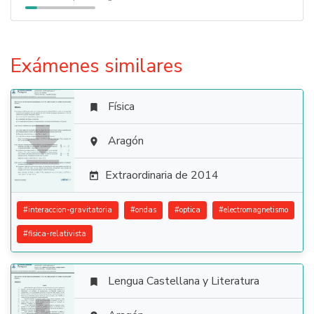
Exámenes similares
Física


Aragón

Extraordinaria de 2014

#
interaccion-gravitatoria
#
ondas
#
optica
#
electromagnetismo
#
fisica-relativista
Lengua Castellana y Literatura
