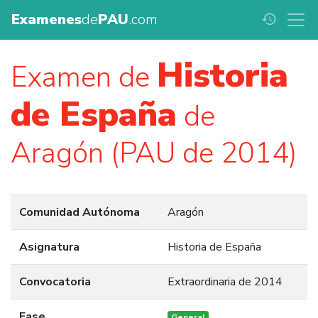
Examenes
de
PAU
.com
history
Historia
Examen de
de España
de
Aragón (PAU de 2014)
Comunidad Autónoma
Aragón
Asignatura
Historia de España
Convocatoria
Extraordinaria de 2014
Fase
General