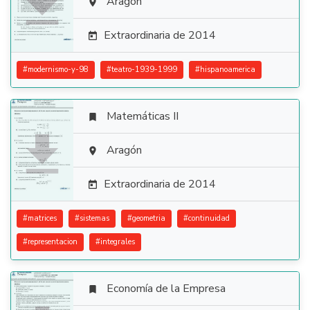

Aragón

Extraordinaria de 2014

#
modernismo-y-98
#
teatro-1939-1999
#
hispanoamerica
Matemáticas II


Aragón

Extraordinaria de 2014

#
matrices
#
sistemas
#
geometria
#
continuidad
#
representacion
#
integrales
Economía de la Empresa
