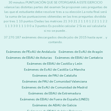
30 minutos PUNTUACIÓN QUE SE OTORGARÁ A ESTE EJERCICIO
véanse las distintas partes del examen Se proponen seis preguntas de
las que el estudiante debe resolver tres a su elección La nota final será
la suma de las puntuaciones obtenidas en las tres preguntas dividida
por tres 1 10 puntos Dadas las matrices 21 3 0 21 2 1 1 0 1 2 2 1 1 2 2
1 1 3 3 0 1 1 1 0 0 a 3 puntos Es posible calcular 2 Si es así calcularla
si no se puede…
37.270.187 exámenes descargados desde julio de 2015 hasta ayer... y
contando.
Exámenes de PEvAU de Andalucía
Exámenes de EvAU de Aragón
Exámenes de EBAU de Asturias
Exámenes de EBAU de Cantabria
Exámenes de EBAU de Castilla y León
Exámenes de EvAU de Castilla-La Mancha
Exámenes de PAU de Cataluña
Exámenes de PAU de Comunidad Valenciana
Exámenes de EvAU de Comunidad de Madrid
Exámenes de EBAU de Extremadura
Exámenes de EBAU de Fuera de España (UNED)
Exámenes de ABAU de Galicia