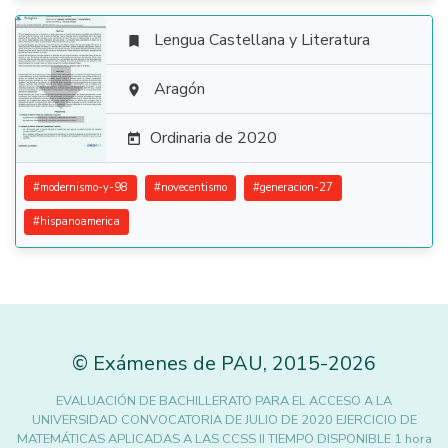
Lengua Castellana y Literatura


Aragón

Ordinaria de 2020

#
modernismo-y-98
#
novecentismo
#
generacion-27
#
hispanoamerica
©
Exámenes de PAU
,
2015
-2026
EVALUACIÓN DE BACHILLERATO PARA EL ACCESO A LA
UNIVERSIDAD CONVOCATORIA DE JULIO DE 2020 EJERCICIO DE
MATEMÁTICAS APLICADAS A LAS CCSS II TIEMPO DISPONIBLE 1 hora