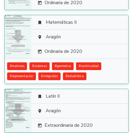
Ordinaria de 2020

Matemáticas II


Aragón

Ordinaria de 2020

#
matrices
#
sistemas
#
geometria
#
continuidad
#
representacion
#
integrales
#
estadistica
Latín II


Aragón

Extraordinaria de 2020
